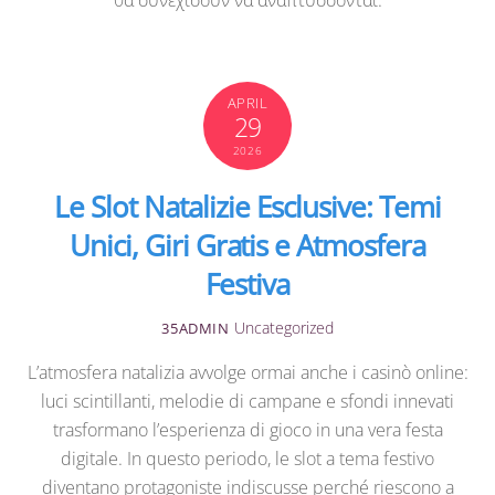
θα συνεχίσουν να αναπτύσσονται.
APRIL
29
2026
Le Slot Natalizie Esclusive: Temi
Unici, Giri Gratis e Atmosfera
Festiva
Uncategorized
35ADMIN
L’atmosfera natalizia avvolge ormai anche i casinò online:
luci scintillanti, melodie di campane e sfondi innevati
trasformano l’esperienza di gioco in una vera festa
digitale. In questo periodo, le slot a tema festivo
diventano protagoniste indiscusse perché riescono a