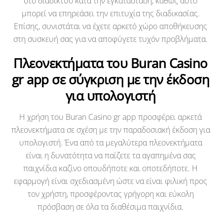
στο διαδίκτυο κατά την εγκατάσταση, καθώς αυτό
μπορεί να επηρεάσει την επιτυχία της διαδικασίας.
Επίσης, συνιστάται να έχετε αρκετό χώρο αποθήκευσης
στη συσκευή σας για να αποφύγετε τυχόν προβλήματα.
Πλεονεκτήματα του Buran Casino
gr app σε σύγκριση με την έκδοση
για υπολογιστή
Η χρήση του Buran Casino gr app προσφέρει αρκετά
πλεονεκτήματα σε σχέση με την παραδοσιακή έκδοση για
υπολογιστή. Ένα από τα μεγαλύτερα πλεονεκτήματα
είναι η δυνατότητα να παίζετε τα αγαπημένα σας
παιχνίδια καζίνο οπουδήποτε και οποτεδήποτε. Η
εφαρμογή είναι σχεδιασμένη ώστε να είναι φιλική προς
τον χρήστη, προσφέροντας γρήγορη και εύκολη
πρόσβαση σε όλα τα διαθέσιμα παιχνίδια.