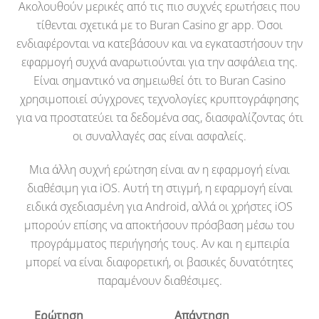
Ακολουθούν μερικές από τις πιο συχνές ερωτήσεις που
τίθενται σχετικά με το Buran Casino gr app. Όσοι
ενδιαφέρονται να κατεβάσουν και να εγκαταστήσουν την
εφαρμογή συχνά αναρωτιούνται για την ασφάλεια της.
Είναι σημαντικό να σημειωθεί ότι το Buran Casino
χρησιμοποιεί σύγχρονες τεχνολογίες κρυπτογράφησης
για να προστατεύει τα δεδομένα σας, διασφαλίζοντας ότι
οι συναλλαγές σας είναι ασφαλείς.
Μια άλλη συχνή ερώτηση είναι αν η εφαρμογή είναι
διαθέσιμη για iOS. Αυτή τη στιγμή, η εφαρμογή είναι
ειδικά σχεδιασμένη για Android, αλλά οι χρήστες iOS
μπορούν επίσης να αποκτήσουν πρόσβαση μέσω του
προγράμματος περιήγησής τους. Αν και η εμπειρία
μπορεί να είναι διαφορετική, οι βασικές δυνατότητες
παραμένουν διαθέσιμες.
Ερώτηση
Απάντηση