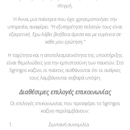
στιγμή.
Η Άννα, μια παίκτρια που έχει χρησιμοποιήσει την
υπηρεσία, αναφέρει:
“Η εξυπηρέτηση πελατών τους είναι
εξαιρετική. Έχω λάβει βοήθεια άμεσα και με ευγένεια σε
κάθε μου ερώτηση.”
Η ταχύτητα και η αποτελεσματικότητα της υποστήριξης
είναι θεμελιώδεις για την εμπιστοσύνη των παικτών. Στο
5gringos καζίνο, οι παίκτες αισθάνονται ότι οι ανάγκες
τους λαμβάνονται σοβαρά υπόψη.
Διαθέσιμες επιλογές επικοινωνίας
Οι επιλογές επικοινωνίας που προσφέρει το 5gringos
καζίνο περιλαμβάνουν:
Ζωντανή συνομιλία