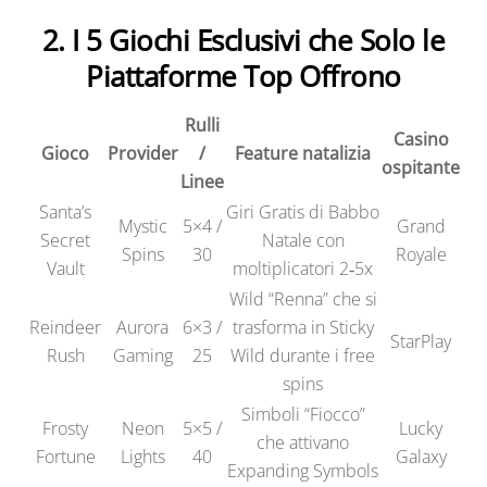
2. I 5 Giochi Esclusivi che Solo le
Piattaforme Top Offrono
Rulli
Casino
Gioco
Provider
/
Feature natalizia
ospitante
Linee
Santa’s
Giri Gratis di Babbo
Mystic
5×4 /
Grand
Secret
Natale con
Spins
30
Royale
Vault
moltiplicatori 2‑5x
Wild “Renna” che si
Reindeer
Aurora
6×3 /
trasforma in Sticky
StarPlay
Rush
Gaming
25
Wild durante i free
spins
Simboli “Fiocco”
Frosty
Neon
5×5 /
Lucky
che attivano
Fortune
Lights
40
Galaxy
Expanding Symbols