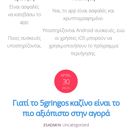
Είναι ασφαλές
Ναι, το app είναι ασφαλές και
να κατεβάσω το
κρυπτογραφημένο.
app;
Υποστηρίζονται Android συσκευές, ενώ
Ποιες συσκευές
οι χρήστες iOS μπορούν να
υποστηρίζονται;
χρησιμοποιήσουν το πρόγραμμα
περιήγησης.
APRIL
30
2026
Γιατί το 5gringos καζίνο είναι το
πιο αξιόπιστο στην αγορά
Uncategorized
35ADMIN