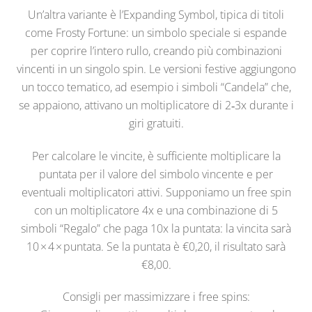
Un’altra variante è l’Expanding Symbol, tipica di titoli
come Frosty Fortune: un simbolo speciale si espande
per coprire l’intero rullo, creando più combinazioni
vincenti in un singolo spin. Le versioni festive aggiungono
un tocco tematico, ad esempio i simboli “Candela” che,
se appaiono, attivano un moltiplicatore di 2‑3x durante i
giri gratuiti.
Per calcolare le vincite, è sufficiente moltiplicare la
puntata per il valore del simbolo vincente e per
eventuali moltiplicatori attivi. Supponiamo un free spin
con un moltiplicatore 4x e una combinazione di 5
simboli “Regalo” che paga 10x la puntata: la vincita sarà
10 × 4 × puntata. Se la puntata è €0,20, il risultato sarà
€8,00.
Consigli per massimizzare i free spins: