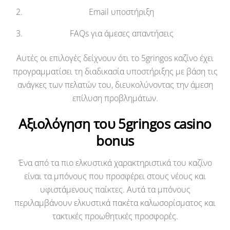
Email υποστήριξη
FAQs για άμεσες απαντήσεις
Αυτές οι επιλογές δείχνουν ότι το 5gringos καζίνο έχει
προγραμματίσει τη διαδικασία υποστήριξης με βάση τις
ανάγκες των πελατών του, διευκολύνοντας την άμεση
επίλυση προβλημάτων.
Αξιολόγηση του 5gringos casino
bonus
Ένα από τα πιο ελκυστικά χαρακτηριστικά του καζίνο
είναι τα μπόνους που προσφέρει στους νέους και
υφιστάμενους παίκτες. Αυτά τα μπόνους
περιλαμβάνουν ελκυστικά πακέτα καλωσορίσματος και
τακτικές προωθητικές προσφορές.